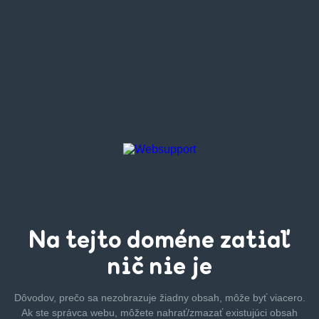
Na tejto
doméne zatiaľ
nič nie je
Dôvodov, prečo sa nezobrazuje žiadny obsah, môže byť
viacero.
Ak ste správca webu, môžete nahrať/zmazať
existujúci obsah